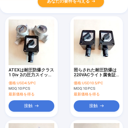
あなたの要件を与える
ATEXは耐圧防爆クラス
照らされた耐圧防爆は
1 Div 2の圧力スイッチ
220VACライト腐食証
を証明した
拠を転換する
価格:
USD4.5/PC
価格:
USD10.5/PC
MOQ:
10 PCS
MOQ:
10 PCS
最新価格を得る
最新価格を得る
接触
接触