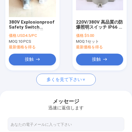
私達について
工場旅行
380V Explosionproof
220V/380V 高品質の防
Safety Switch
爆照明スイッチ IP66 防
品質管理
Enclosureの地帯1
水 卸売
価格:
USD4.5/PC
価格:
$5.00
MOQ:
10 PCS
MOQ:
1セット
私達に連絡しなさい
最新価格を得る
最新価格を得る
ニュース
接触
接触
場合
多くを見て下さい
耐圧防爆LEDの照明
メッセージ
迅速に返信します
耐圧防爆LED高い湾ライト
耐圧防爆LEDの洪水ライト