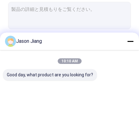
耐圧防爆蛍光灯
防爆非常灯
防爆コントロール パネル
続行
Jason Jiang
耐圧防爆ジャンクション・ボックス
耐圧防爆スイッチ
10:10 AM
私たちのカテゴリー
耐圧防爆PlugおよびSocket
Good day, what product are you looking for?
耐圧防爆換気扇
隠れる耐圧防爆
耐圧防爆警報ライト
耐圧防爆LEDの照明
耐圧防爆LED高い湾ラ
耐圧防爆LEDの
前の証拠ケーブル腺
イト
イト