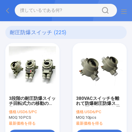
耐圧防爆スイッチ
(225)
3段階の耐圧防爆スイッ
380VACスイッチを離
チ回転式力の移動の地
れて防爆耐圧防爆スイ
帯21 22
ッチ照明の危険な位置
価格:
USD6.5/PC
価格:
USD6/PC
MOQ:
10 PCS
MOQ:
10pcs
最新価格を得る
最新価格を得る