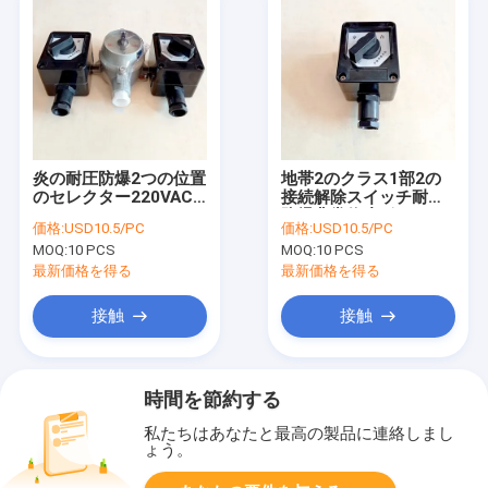
炎の耐圧防爆2つの位置
地帯2のクラス1部2の
のセレクター220VAC
接続解除スイッチ耐圧
GRPをスイッチ
防爆非常停止ボタン1
価格:
USD10.5/PC
価格:
USD10.5/PC
MOQ:
10 PCS
MOQ:
10 PCS
最新価格を得る
最新価格を得る
接触
接触
時間を節約する
私たちはあなたと最高の製品に連絡しまし
ょう。