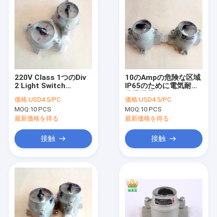
220V Class 1つのDiv
10のAmpの危険な区域
2 Light Switch
IP65のために電気耐圧
Aluminum Alloy
防爆配電箱
価格:
USD4.5/PC
価格:
USD4.5/PC
MOQ:
10 PCS
MOQ:
10 PCS
最新価格を得る
最新価格を得る
接触
接触
家
プロダクト
ビデオ