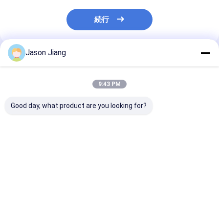
続行
Jason Jiang
推薦されたプロダクト
9:43 PM
Good day, what product are you looking for?
防爆構造とIP66等級を
ケーブルスペック
IP66防爆スイ
備えた安全規格準拠の
9mm 13mm 5 スパー
220V 380V 電
防爆スイッチ（Ex Db
ク・プルーフ トーグル
ヘビーデューテ
IIC T6 Gb）
スイッチ 10A 電流 産
爆型 産業用制
業用電気システムでの
ベストプライス
ベストプライス
ベストプラ
長持ちのために設計