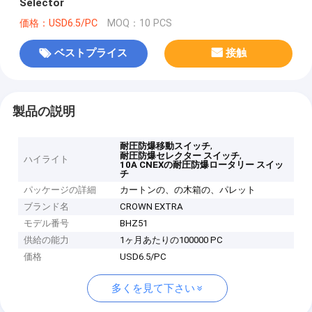
Selector
価格：USD6.5/PC
MOQ：10 PCS
ベストプライス
接触
製品の説明
,
耐圧防爆移動スイッチ
,
耐圧防爆セレクター スイッチ
ハイライト
10A CNEXの耐圧防爆ロータリー スイッ
チ
パッケージの詳細
カートンの、の木箱の、パレット
ブランド名
CROWN EXTRA
モデル番号
BHZ51
供給の能力
1ヶ月あたりの100000 PC
価格
USD6.5/PC
多くを見て下さい