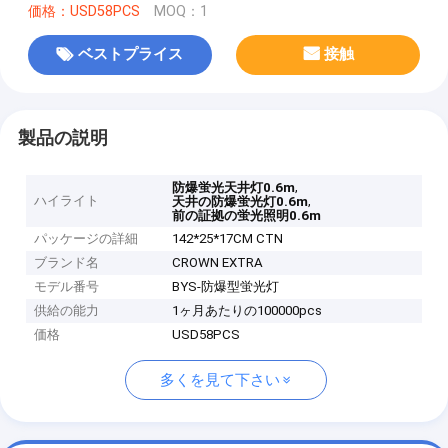
価格：USD58PCS
MOQ：1
ベストプライス
接触
製品の説明
,
防爆蛍光天井灯0.6m
ハイライト
,
天井の防爆蛍光灯0.6m
前の証拠の蛍光照明0.6m
パッケージの詳細
142*25*17CM CTN
ブランド名
CROWN EXTRA
モデル番号
BYS-防爆型蛍光灯
供給の能力
1ヶ月あたりの100000pcs
価格
USD58PCS
多くを見て下さい