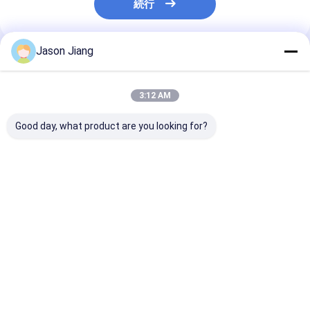
続行
Jason Jiang
推薦されたプロダクト
3:12 AM
Good day, what product are you looking for?
50000時間 寿命 爆発
ゾーン 1 2 21 22 爆発
IP66 WF2 防
防止型?? 光チューブ
防止の?? 光灯 天井設
器具 ゾーン1 2 2
耐久性のある照明
置 CRIRa70 工業用危
の危険場所産業
120~140度
険エリア照明に適した
ニーズに対応
ベストプライス
ベストプライス
ベストプラ
Desktop Site
ホーム
企業情報
お問い合わせ