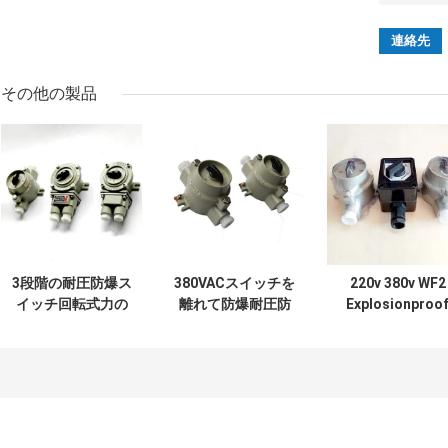
その他の製品
3段階の耐圧防爆ス
380VACスイッチを
220v 380v WF2
イッチ回転式力の
離れて防爆耐圧防
Explosionproo
移動の地帯21 22
爆スイッチ照明の
Switch Greyの
危険な位置
22 Electrical
Selector