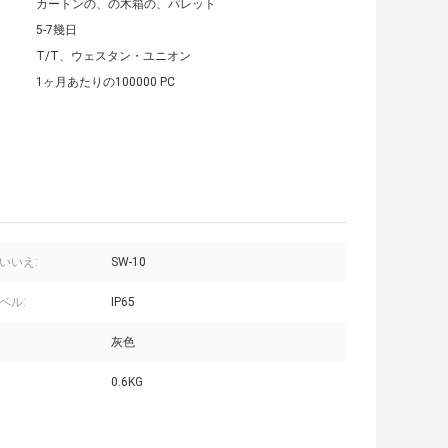
カートンの、の木箱の、パレット
5-7幾日
T/T、ウェスタン・ユニオン
1ヶ月あたりの100000 PC
いいえ:
SW-10
ベル:
IP65
灰色
0.6KG