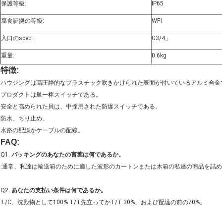
保護等級:
IP65
腐食証拠の等級:
WF1
入口のspec:
G3/4」
重量:
0.6kg
特徴:
ハウジングは高圧静的なプラスチック吹きかけられた表面が付いているアルミ合金
プロダクトは単一棒スイッチである。
安全と高められた貝は、中採用された防爆スイッチである。
防水、ちり止め。
水路の配線かケーブルの配線。
FAQ:
Q1.
パッキングのあなたの言葉は何であるか。
:通常、私達は輸送箱のために適した波形のカートンまたは木箱の私達の商品を詰
Q2. 
あなたの支払い条件は何であるか。
:L/C、沈殿物として100% T/T先立ってかT/T 30%、および配達の前の70%。