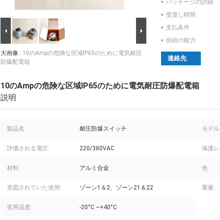
パッケージの詳細:
受渡し時間:
支払条件:
供給の能力:
大画像 :
10のAmpの危険な区域IP65のために電気耐圧
連絡先
防爆配電箱
10のAmpの危険な区域IP65のために電気耐圧防爆配電箱
説明
製品名:
耐圧防爆スイッチ
モデル
評価される電圧:
220/380VAC
保護レ
材料:
アルミ合金
色:
意図されていた使用:
ゾーン1＆2、ゾーン21＆22
重量:
実用温度:
-20°C ~+40°C