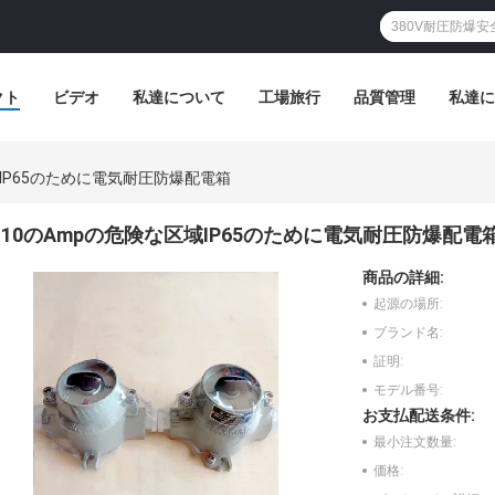
クト
ビデオ
私達について
工場旅行
品質管理
私達に
域IP65のために電気耐圧防爆配電箱
10のAmpの危険な区域IP65のために電気耐圧防爆配電
商品の詳細:
起源の場所:
ブランド名:
証明:
モデル番号:
お支払配送条件:
最小注文数量:
価格: