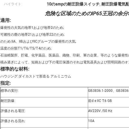
10のampの耐圧防爆スイッチ
耐圧防爆電気
ハイライト:
,
危険な区域のためのIP65王冠の余分
適用:
爆発性の大気の地帯1および地帯2のため;
可燃性の塵の地帯21および地帯22のため;
のため:IIA、IIBおよびIICグループの爆発性の大気;
温度の分類T1/T6/T5/T4のため;
石油精製所、貯蔵、化学薬品、医薬品、織物、印刷、軍の企業、等のような爆発性
積み過ぎによって、短絡および下の電圧保護のそれは電気器具および照明回路のオ
標準的な材料:
ハウジング:ダイカストで形造る アルミニウム
指定:
標準の実行:
GB3836.1-2000、GB3836
耐圧防爆:
前d e IIC T6 GB
評価される電圧:
AV220V /50 Hz
評価される流れ:
10A