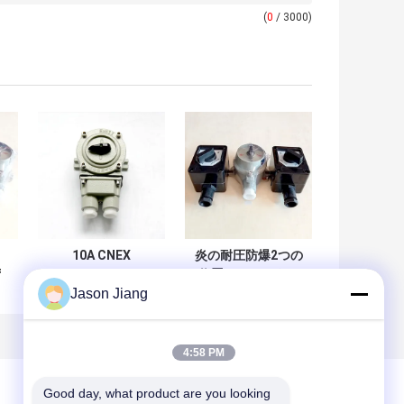
(
0
/ 3000)
10A CNEX
炎の耐圧防爆2つの
f
Explosionproof
位置のセレクター
Jason Jiang
地帯
Rotary Switch
220VAC GRPをス
Transfer Selector
イッチ
4:58 PM
Good day, what product are you looking 