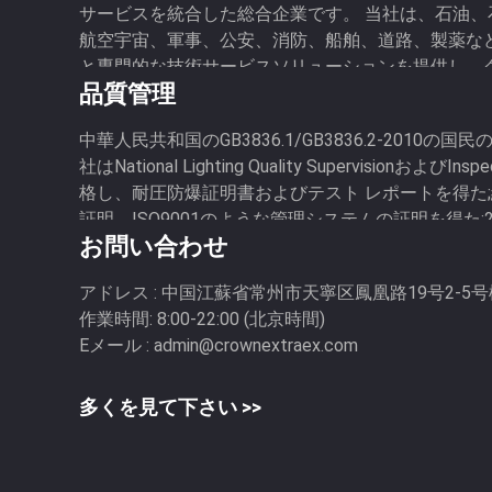
サービスを統合した総合企業です。 当社は、石油
航空宇宙、軍事、公安、消防、船舶、道路、製薬な
と専門的な技術サービスソリューションを提供し、
品質管理
をリードする産業用照明ソリューションプロバイダ
す。 当社は、LED防爆ランプ、防爆非...
中華人民共和国のGB3836.1/GB3836.2-2010
社はNational Lighting Quality SupervisionおよびI
格し、耐圧防爆証明書およびテスト レポートを得た;続
証明、ISO9001のような管理システムの証明を得た:2
お問い合わせ
生産免許証...
アドレス :
中国江蘇省常州市天寧区鳳凰路19号2-5号棟 
作業時間:
8:00-22:00 (北京時間)
Eメール :
admin@crownextraex.com
多くを見て下さい >>