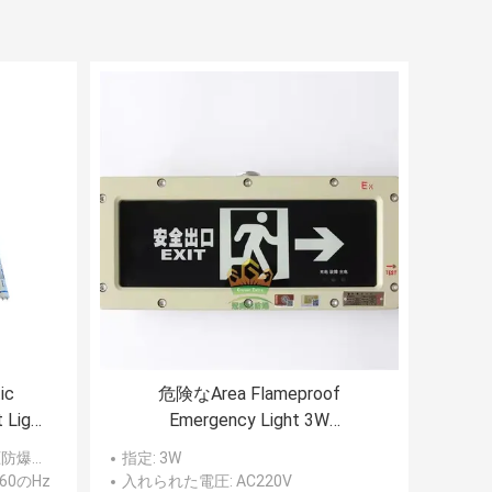
ic
危険なArea Flameproof
 Light
Emergency Light 3W
Rechargeable 3.6V
管の照明設備
指定
: 3W
/60のHz
入れられた電圧
: AC220V