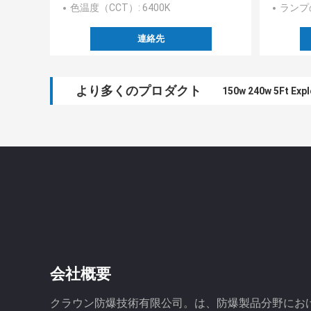
色温度（CCT）
: 6400K
ランプ
連絡先
より多くのプロダクト
150w 240w 5Ft Expl
会社概要
クラウン防爆技術有限公司。は、防爆製品分野にお