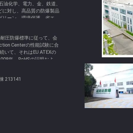
、石油化学、電力、金、鉄道、
どに対し、高品質の防爆製品
グリーン、環境保護、省エネ
ーになることを目指していま
の国民の耐圧防爆標準に従って、会
nspection Centerの性能試験に合
いて、それはEU ATEXの
008年、RoHSの証明および
213141