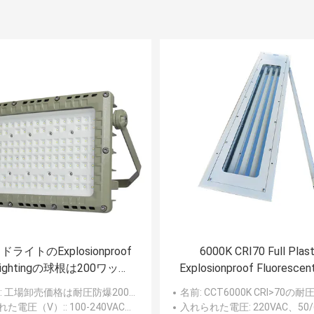
ライトのExplosionproof
6000K CRI70 Full Plast
Lightingの球根は200ワット
Explosionproof Fluorescent
ーム角を120度導いた
3ft 5ft Linear
: 工場卸売価格は耐圧防爆200ワットによって導かれた洪水の光ビーム角度を120度導いた
名前
: CCT6000K CRI>70の耐圧防爆蛍光灯の線形
れた電圧（V）:
: 100-240VAC、50-60Hz
入れられた電圧
: 220VAC、50