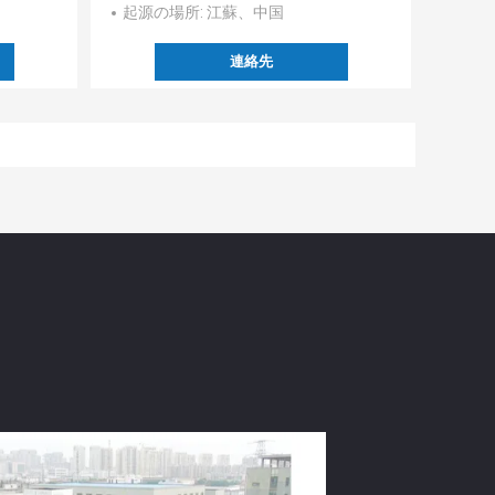
起源の場所
: 江蘇、中国
連絡先