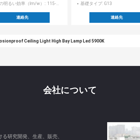
の明るい効率（lm/w）:
: 115-130
基礎タイプ
: G13
連絡先
連絡先
osionproof Ceiling Light High Bay Lamp Led 5900K
会社について
ける研究開発、生産、販売、