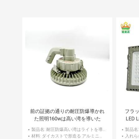
前の証拠の通りの耐圧防爆導かれ
フラッド
た照明160wは高い湾を導いた
LED 
ビ
製品名
: 耐圧防爆高い湾はライトを導いた
製品名:
材料
: ダイカストで形造る アルミニウム
入れら