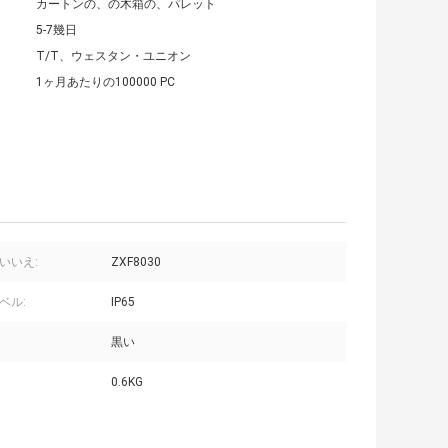
カートンの、の木箱の、パレット
5-7幾日
T/T、ウェスタン・ユニオン
1ヶ月あたりの100000 PC
いいえ:
ZXF8030
ベル:
IP65
黒い
0.6KG