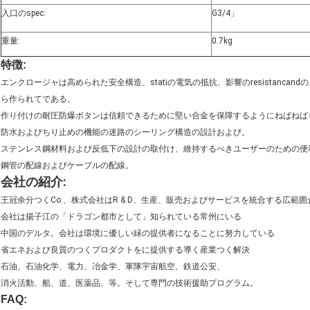
入口のspec:
G3/4」
重量:
0.7kg
特徴:
エンクロージャは高められた安全構造、statiの電気の抵抗、影響のresistancan
ら作られてである。
作り付けの耐圧防爆ボタンは信頼できるために堅い合金を保障するようにねばねばした
防水およびちり止めの機能の迷路のシーリング構造の設計および。
ステンレス鋼材料および反低下の設計の取付け、維持するべきユーザーのための便
鋼管の配線およびケーブルの配線。
会社の紹介:
王冠余分つくCo.、株式会社はR & D、生産、販売およびサービスを統合する広範
会社は揚子江の「ドラゴン都市として」知られている常州にいる
中国のデルタ。会社は環境に優しい緑の提供者になることに努力している
省エネおよび良質のつくプロダクトをに提供する導く産業つく解決
石油、石油化学、電力、冶金学、軍隊宇宙航空、鉄道公安、
消火活動、船、道、医薬品、等。そして専門の技術援助プログラム。
FAQ: