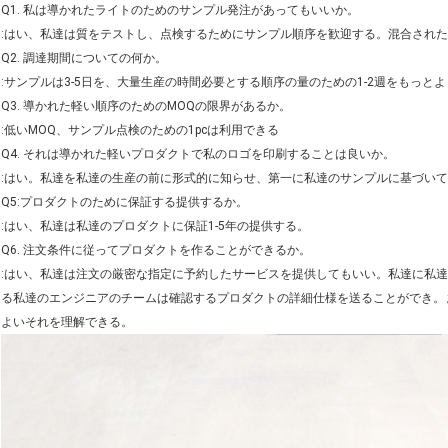
Q1. 私は導かれたライトのためのサンプル発注があってもいいか。
:はい、私達は質をテストし、点検するためにサンプル順序を歓迎する。混合され
Q2. 調達期間についての何か。
:サンプルは3-5日を、大量生産の時間必要とする順序の量のための1-2週をもっと
Q3. 導かれた軽い順序のためのMOQの限界があるか。
:低いMOQ、サンプル点検のための1pcは利用できる
Q4. それは導かれた軽いプロダクトで私のロゴを印刷することは良いか。
:はい。私達を私達の生産の前に形式的に知らせ、第一に私達のサンプルに基づい
Q5:プロダクトのために保証する提供するか。
:はい、私達は私達のプロダクトに保証1-5年の提供する。
Q6. 注文条件に従ってプロダクトを作ることができるか。
:はい、私達は注文の厳密な指定に予約したサービスを提供してもいい。私達に私
る私達のエンジニアのチームは確認するプロダクトの詳細仕様を送ることができ。
よいそれを理解できる。