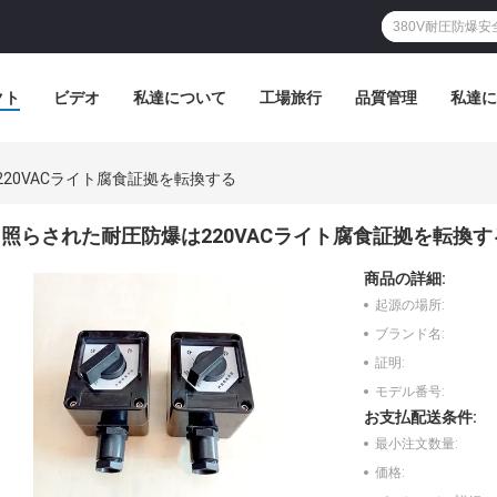
クト
ビデオ
私達について
工場旅行
品質管理
私達に
20VACライト腐食証拠を転換する
照らされた耐圧防爆は220VACライト腐食証拠を転換す
商品の詳細:
起源の場所:
ブランド名:
証明:
モデル番号:
お支払配送条件:
最小注文数量:
価格: