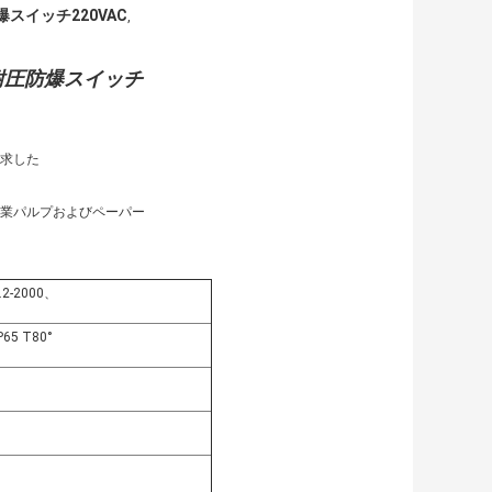
スイッチ220VAC
,
耐圧防爆スイッチ
要求した
産業パルプおよびペーパー
.2-2000、
P65 T80°