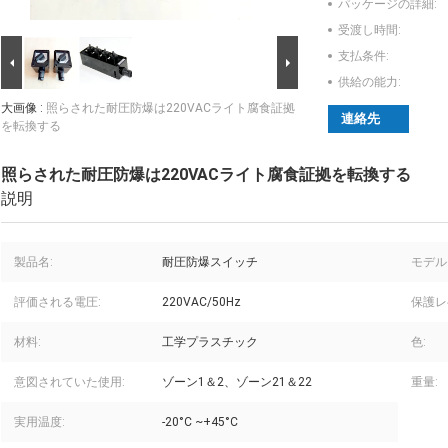
パッケージの詳細:
受渡し時間:
支払条件:
供給の能力:
大画像 :
照らされた耐圧防爆は220VACライト腐食証拠
連絡先
を転換する
照らされた耐圧防爆は220VACライト腐食証拠を転換する
説明
製品名:
耐圧防爆スイッチ
モデル
評価される電圧:
220VAC/50Hz
保護レ
材料:
工学プラスチック
色:
意図されていた使用:
ゾーン1＆2、ゾーン21＆22
重量:
実用温度:
-20°C ~+45°C