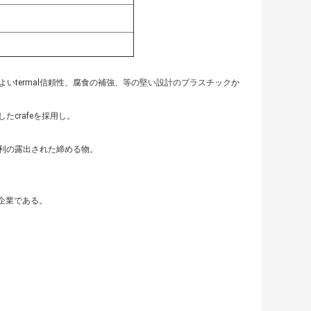
dのよいtermal信頼性、腐食の補強、等の堅い設計のプラスチックか
crafeを採用し。
利の露出された締める物。
囲企業である。