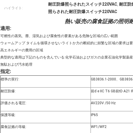
耐圧防爆照らされたスイッチ220VAC
耐圧防爆
,
ハイライト:
照らされた耐圧防爆スイッチ220VAC
熱い販売の腐食証拠の照明
適用:
可燃性の蒸気、塵、湿気および腐食性の要素がある危険な区域の広い範囲
ウォームアップ タイムを循環させないライトか力の断続的に頻繁な区域の要求は
高エネルギーの費用の区域
典型的な適用は下記のものを含んでいる:化学石油およびガスの企業石油化学製薬
無駄および汚水処理
指定:
標準の実行:
GB3836.1-2000、GB3836
耐圧防爆:
前d e IIC T6 GB前tD A21 I
評価される電圧:
AV220V /50 Hz
保護等級:
IP65
腐食証拠の等級:
WF1/WF2