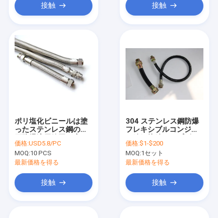
接触
接触
ポリ塩化ビニールは塗
304 ステンレス鋼防爆
ったステンレス鋼の耐
フレキシブルコンジッ
圧防爆適用範囲が広い
ト編組接続パイプゴム
価格:
USD5.8/PC
価格:
$1-$200
水路1/2に」
フレキシブルホース
MOQ:
10 PCS
MOQ:
1セット
最新価格を得る
最新価格を得る
接触
接触