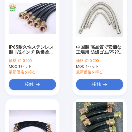
IP65耐久性ステンレス
中国製 高品質で安価な
製 1/2インチ 防爆柔軟
工場用 防爆ゴム/不??
な電管
鋼 柔軟な管
価格:
$1-$200
価格:
$1-$200
MOQ:
1セット
MOQ:
1セット
最新価格を得る
最新価格を得る
接触
接触
家
プロダクト
ビデオ