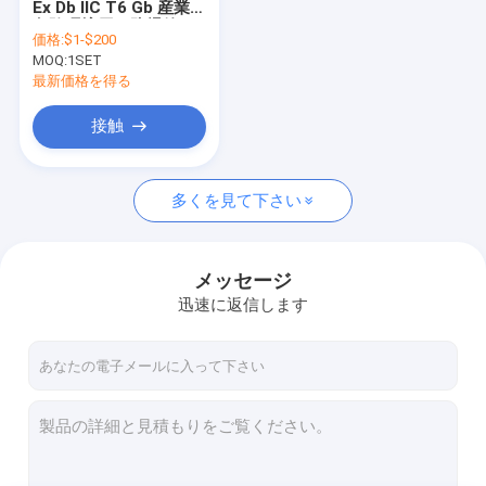
Ex Db IIC T6 Gb 産業用
耐圧防爆蛍光灯
危険環境用の防爆管
価格:
$1-$200
MOQ:
防爆非常灯
1SET
最新価格を得る
防爆コントロール パネル
接触
耐圧防爆ジャンクション・ボックス
多くを見て下さい
耐圧防爆スイッチ
耐圧防爆PlugおよびSocket
メッセージ
耐圧防爆換気扇
迅速に返信します
隠れる耐圧防爆
耐圧防爆警報ライト
前の証拠ケーブル腺