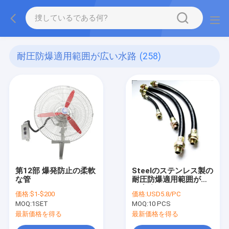
耐圧防爆適用範囲が広い水路
(258)
第12部 爆発防止の柔軟
Steelのステンレス製の
な管
耐圧防爆適用範囲が広
い水路3/4" 1/2のイン
価格:
$1-$200
価格:
USD5.8/PC
チ1インチ1 1/4"
MOQ:
1SET
MOQ:
10 PCS
最新価格を得る
最新価格を得る