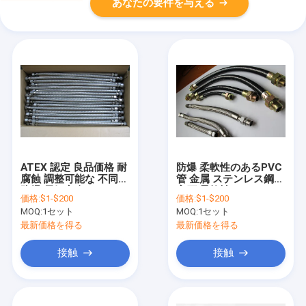
あなたの要件を与える
ATEX 認定 良品価格 耐
防爆 柔軟性のあるPVC
腐蝕 調整可能な 不同鋼
管 金属 ステンレス鋼
防爆 電気安全のための
高圧 柔軟性のあるホー
価格:
$1-$200
価格:
$1-$200
柔軟な管
ス パイプ
MOQ:
1セット
MOQ:
1セット
最新価格を得る
最新価格を得る
接触
接触