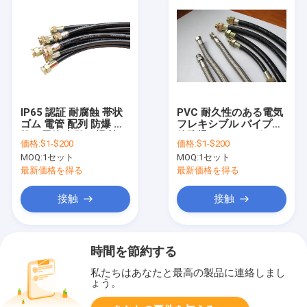
IP65 認証 耐腐蝕 帯状
PVC 耐久性のある電気
ゴム 電管 配列 防爆 柔
フレキシブル パイプ導
軟な電管 危険な場所
管防爆ステンレス鋼フ
価格:
$1-$200
価格:
$1-$200
レキシブル ホース
MOQ:
1セット
MOQ:
1セット
最新価格を得る
最新価格を得る
接触
接触
時間を節約する
私たちはあなたと最高の製品に連絡しまし
ょう。