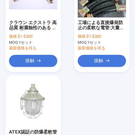
私達について
工場旅行
クラウン エクストラ 高
工場による直接爆発防
品質 耐腐蝕性のある 耐
止の柔軟な電管:大量注
品質管理
爆鋼 柔軟な管
文 IP66 WF2
価格:
$1-$200
価格:
$1-$200
MOQ:
1セット
MOQ:
1セット
私達に連絡しなさい
最新価格を得る
最新価格を得る
ニュース
接触
接触
場合
耐圧防爆LEDの照明
耐圧防爆LED高い湾ライト
耐圧防爆LEDの洪水ライト
ATEX認証の防爆柔軟管