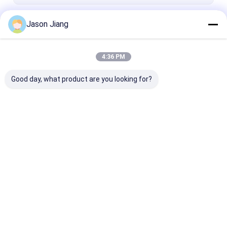
耐圧防爆適用範囲が広い水路
続行
Jason Jiang
耐圧防爆装置
4:36 PM
私たちのカテゴリー
Good day, what product are you looking for?
耐圧防爆LEDの照明
耐圧防爆LED高い湾ラ
耐圧防爆LEDの
イト
イト
Desktop Site
ホーム
企業情報
お問い合わせ
Privacy Policy
地図