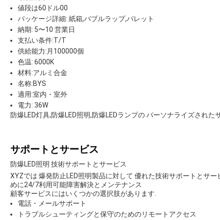
値段は60ドル00
パッケージ詳細: 紙箱,バブルラップ,パレット
納期: 5〜10 営業日
支払い条件:T/T
供給能力:月100000個
色温: 6000K
材料:アルミ合金
名称:BYS
適用:室内・室外
電力: 36W
防爆LED灯具,防爆LED照明,防爆LEDランプの パーソナライズされ
サポートとサービス
防爆LED照明 技術サポートとサービス
XYZでは 爆発防止LED照明製品に対して 優れた技術サポートと
めに24/7利用可能障害解決とメンテナンス
顧客サービスにはいくつかの選択肢があります.
電話・メールサポート
トラブルシューティングと保守のためのリモートアクセス