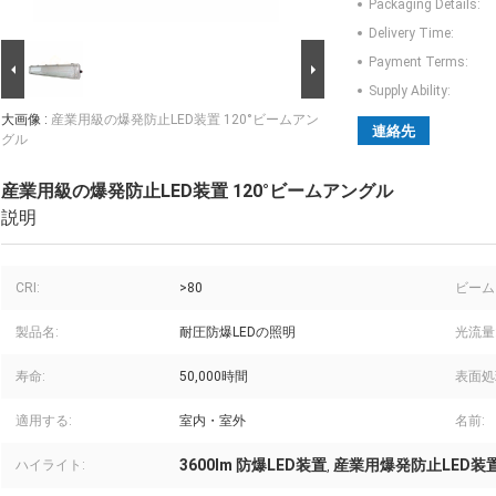
Packaging Details:
Delivery Time:
Payment Terms:
Supply Ability:
大画像 :
産業用級の爆発防止LED装置 120°ビームアン
連絡先
グル
産業用級の爆発防止LED装置 120°ビームアングル
説明
CRI:
>80
ビーム
製品名:
耐圧防爆LEDの照明
光流量
寿命:
50,000時間
表面処
適用する:
室内・室外
名前:
3600lm 防爆LED装置
産業用爆発防止LED装
ハイライト:
,