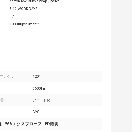
carton box, bubble wrap，pallet
5-10 WORK DAYS
T/T
100000pcs/month
アングル:
120°
:
3600lm
理:
アノード化
BYS
置
IP66 エクスプローフ LED照明
,