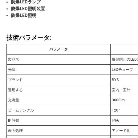
防爆LEDランプ
防爆LED照明装置
防爆LED照明
技術パラメータ:
パラメータ
製品名
爆発防止のLED
光源
LEDチューブ
ブランド
BYS
適用する
室内・室外
光流量
3600lm
ビームアングル
120°
IP 評価
IP66
表面処理
アノード化