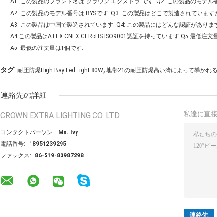
A1: この製品のブランド名は"クラウン エクストラ"です. Q2: この製品のモデ
A2: この製品のモデル番号は BYSです. Q3: この製品はどこで製造されています
A3: この製品は中国で製造されています. Q4: この製品にはどんな認証がありま
A4:この製品はATEX CNEX CERoHS ISO9001認証を持っています.Q5:最低
A5: 最低の注文量は1個です.
,
タグ:
耐圧防爆High Bay Led Light 80W
地帯21の耐圧防爆高い湾によって導かれ
連絡先の詳細
私達に直
CROWN EXTRA LIGHTING CO. LTD
コンタクトパーソン:
Ms. Ivy
電話番号:
18951239295
ファックス:
86-519-83987298