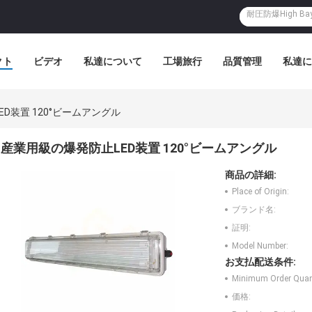
クト
ビデオ
私達について
工場旅行
品質管理
私達に
D装置 120°ビームアングル
産業用級の爆発防止LED装置 120°ビームアングル
商品の詳細:
Place of Origin:
ブランド名:
証明:
Model Number:
お支払配送条件:
Minimum Order Quant
価格: