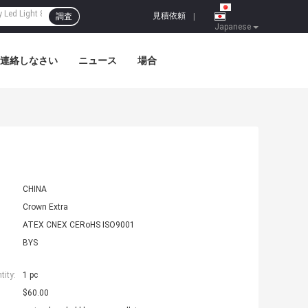
見積依頼
調査
|
Japanese
連絡しなさい
ニュース
場合
CHINA
Crown Extra
ATEX CNEX CERoHS ISO9001
BYS
ity:
1 pc
$60.00