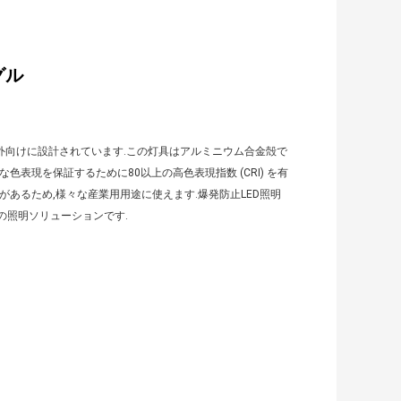
グル
外向けに設計されています.この灯具はアルミニウム合金殻で
確な色表現を保証するために80以上の高色表現指数 (CRI) を有
あるため,様々な産業用用途に使えます.爆発防止LED照明
の照明ソリューションです.