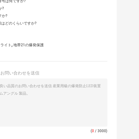
ル番号は何ですか?
か?
すか?
注文量はどのくらいですか?
,
るライト
地帯21の爆発保護
接お問い合わせを送信
(
0
/ 3000)