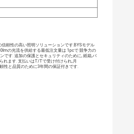
の信頼性の高い照明ソリューションです.BYSモデル
Wと3600lmの光流を供給する最低注文量は 1pcで 競争力の
です. 追加の保護とセキュリティのために, 紙箱,バ
られます. 支払いはT/Tで受け付けられ,月
れた信頼性と品質のために3年間の保証付きです.