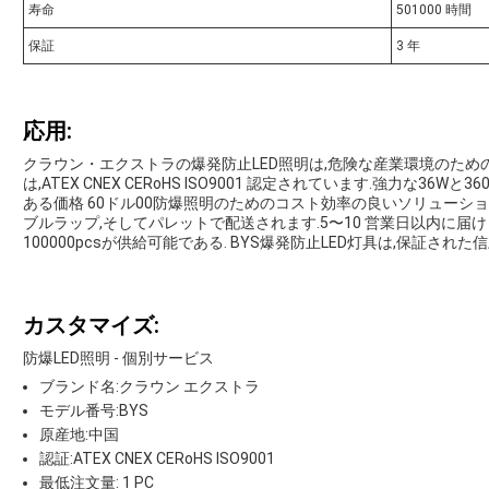
寿命
501000 時間
保証
3 年
応用:
クラウン・エクストラの爆発防止LED照明は,危険な産業環境のため
は,ATEX CNEX CERoHS ISO9001 認定されています.強力な36
ある価格 60ドル00防爆照明のためのコスト効率の良いソリューション
ブルラップ,そしてパレットで配送されます.5〜10 営業日以内に届け
100000pcsが供給可能である. BYS爆発防止LED灯具は,保証さ
カスタマイズ:
防爆LED照明 - 個別サービス
ブランド名:クラウン エクストラ
モデル番号:BYS
原産地:中国
認証:ATEX CNEX CERoHS ISO9001
最低注文量: 1 PC