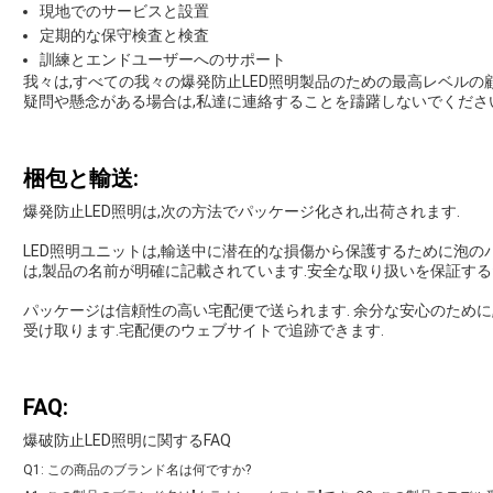
現地でのサービスと設置
定期的な保守検査と検査
訓練とエンドユーザーへのサポート
我々は,すべての我々の爆発防止LED照明製品のための最高レベルの
疑問や懸念がある場合は,私達に連絡することを躊躇しないでください
梱包と輸送:
爆発防止LED照明は,次の方法でパッケージ化され,出荷されます.
LED照明ユニットは,輸送中に潜在的な損傷から保護するために泡の
は,製品の名前が明確に記載されています.安全な取り扱いを保証する
パッケージは信頼性の高い宅配便で送られます. 余分な安心のために
受け取ります.宅配便のウェブサイトで追跡できます.
FAQ:
爆破防止LED照明に関するFAQ
Q1: この商品のブランド名は何ですか?