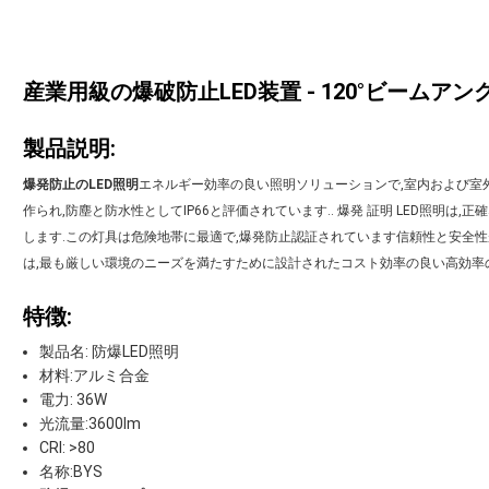
産業用級の爆破防止LED装置 - 120°ビームアン
製品説明:
爆発防止のLED照明
エネルギー効率の良い照明ソリューションで,室内および室
作られ,防塵と防水性としてIP66と評価されています.. 爆発 証明 LED照明は,正
します.この灯具は危険地帯に最適で,爆発防止認証されています信頼性と安全性が
は,最も厳しい環境のニーズを満たすために設計されたコスト効率の良い高効率
特徴:
製品名: 防爆LED照明
材料:アルミ合金
電力: 36W
光流量:3600lm
CRI: >80
名称:BYS