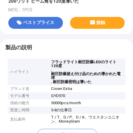
200ワット ビーム角を120度導いた
MOQ：1PCS
ベストプライス
接触
製品の説明
フラッドライト耐圧防爆LEDのライト
120度
,
ハイライト
耐圧防爆据え付け品のための導かれた電
球
,
耐圧防爆照明は導いた
ブランド名
Crown Extra
モデル番号
GYD970
供給の能力
50000pcs/month
受渡し時間
5-8の仕事日
T / T、D / P、D / A、ウエスタンユニオ
支払条件
ン、MoneyGram