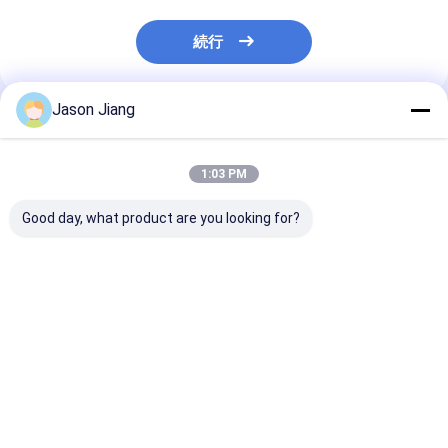
続行
Jason Jiang
推薦されたプロダクト
1:03 PM
Good day, what product are you looking for?
緊急時間 16 時間 爆発
100ワット防爆LED照
寿命 50000 時
防止 LEDランプ 危険な
明 IP66 WF2保護 30時
型 LED 灯具 IP6
環境に適した 産業安全
間稼働時間 危険場所産
保護機能 危険
照明ソリューション
業エリア照明に適して
明に適していま
います
ベストプライス
ベストプライス
ベストプラ