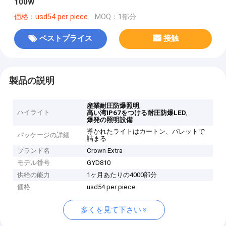
100W
価格：usd54 per piece
MOQ：1部分
ベストプライス
接触
製品の説明
,
産業耐圧防爆照明
ハイライト
,
高い湾IP67をつける耐圧防爆LED
爆発の照明設備
導かれたライトはカートン、パレットで
パッケージの詳細
詰まる
ブランド名
Crown Extra
モデル番号
GYD810
供給の能力
1ヶ月あたりの4000部分
価格
usd54 per piece
多くを見て下さい