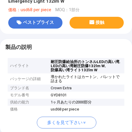
Emergency Light 132lm W
価格：usd68 per piece
MOQ：1部分
ベストプライス
接触
製品の説明
,
耐圧防爆給油所のトンネルLEDの高い湾
ハイライト
,
LEDの高い湾耐圧防爆132lm W
防爆高い湾ライト132lm W
導かれたライトはカートン、パレットで
パッケージの詳細
詰まる
ブランド名
Crown Extra
モデル番号
GYD8101
供給の能力
1ヶ月あたりの2000部分
価格
usd68 per piece
多くを見て下さい