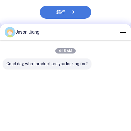
続行
Jason Jiang
推薦されたプロダクト
4:15 AM
Good day, what product are you looking for?
緊急時間 16 時間 爆発
100ワット防爆LED照
寿命 50000 時
防止 LEDランプ 危険な
明 IP66 WF2保護 30時
型 LED 灯具 IP6
環境に適した 産業安全
間稼働時間 危険場所産
保護機能 危険
照明ソリューション
業エリア照明に適して
明に適していま
います
ベストプライス
ベストプライス
ベストプラ