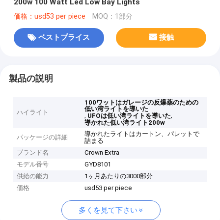
200w 100 Watt Led Low Bay Lights
価格：usd53 per piece
MOQ：1部分
ベストプライス
接触
製品の説明
100ワットはガレージの反爆薬のための
低い湾ライトを導いた
ハイライト
,
,
UFOは低い湾ライトを導いた
導かれた低い湾ライト200w
導かれたライトはカートン、パレットで
パッケージの詳細
詰まる
ブランド名
Crown Extra
モデル番号
GYD8101
供給の能力
1ヶ月あたりの3000部分
価格
usd53 per piece
多くを見て下さい