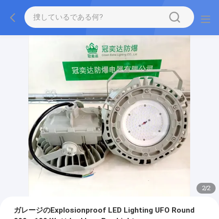
2
/
2
ガレージのExplosionproof LED Lighting UFO Round