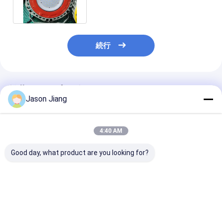
続行
推薦されたプロダクト
Jason Jiang
4:40 AM
Good day, what product are you looking for?
高明るさ 防水 防爆 太
ATEX防爆LED街路灯
工場 卸売 防爆 
陽光パネル 120W LED
投光器 省エネ 高効率
100W Ex Db 
太陽光路灯 130Lm/w
屋外投光器 危険場所用
合金 95-305V
屋外防爆ランプ
用照明
ベストプライス
ベストプライス
ベストプラ