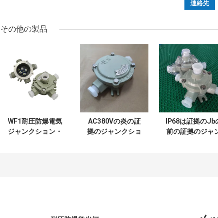
その他の製品
WF1耐圧防爆電気
AC380Vの炎の証
IP68は証拠のJb
ジャンクション・
拠のジャンクショ
前の証拠のジャ
ボックスはダイ カ
ン・ボックス ケー
クション・ボッ
スト アルミニウム
ブルの端子箱Ip65
スの製造業者の
IP65 2 3つの記入項
ジタル クラス1部
目の地平線
のジャンクショ
ン・ボックスを
にあてる