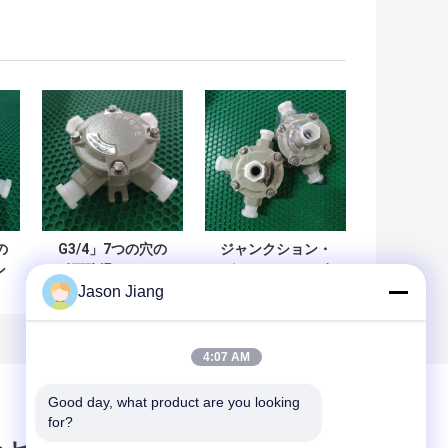
の
G3/4」7つの穴の
ジャンクション・
ン
耐圧防爆ジャンク
ボックスのExd耐
Jason Jiang
ク
ション・ボックス
圧防爆II CT6 GBの
デ
のJbox Exd II C T6
すくいA21 IP68
2
GBの元印
T80°Cをつけるこ
と
4:07 AM
炎
Good day, what product are you looking 
for?