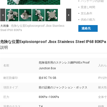
パッケージの詳細:
受渡し時間:
支払条件:
供給の能力:
大画像 :
危険な位置Explosionproof Jbox Stainless
連絡先
Steel IP68 80KPa
危険な位置Explosionproof Jbox Stainless Steel IP68 80KPa
説明
危険場所用のステンレス鋼IP68Ex Proof
名前:
入れら
Junction Box
耐圧防爆印:
前d IIC T6 GB
IPの評
項目タイプ:
前の証拠のジャンクション・ボックス
耐火性
圧力:
80KPa~106KPa
全体寸
温度のクラス:
T4
特徴: