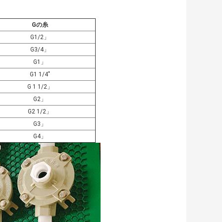
Gの糸
G1/2」
G3/4」
G1」
G1 1/4"
G 1 1/2」
G2」
G2 1/2」
G3」
G4」