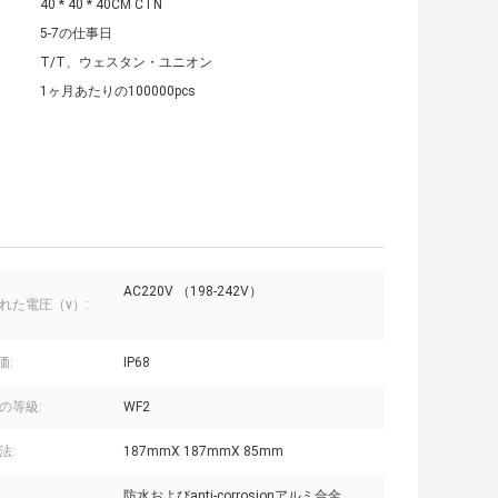
40 * 40 * 40CM CTN
5-7の仕事日
T/T、ウェスタン・ユニオン
1ヶ月あたりの100000pcs
AC220V （198-242V）
れた電圧（v）:
価:
IP68
の等級:
WF2
法:
187mmX 187mmX 85mm
防水およびanti-corrosionアルミ合金