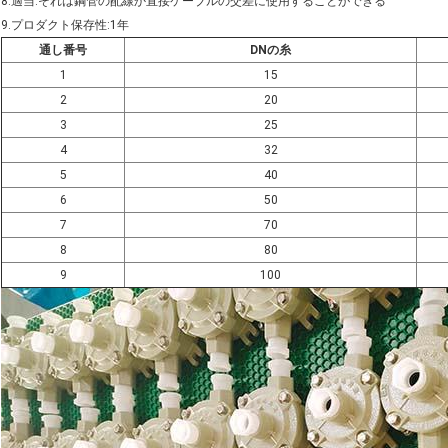
8.適当:それは鋼管の配線か直接ケーブルの交差に使用することができる
9.プロダクト保存性:1年
通し番号
DNの糸
1
15
2
20
3
25
4
32
5
40
6
50
7
70
8
80
9
100