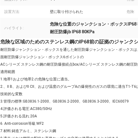
設置方法:
壁に取り付けられた
危険:
危険な位置のジャンクション・ボックスIP68 8
ハイライト:
耐圧防爆jb IP68 80KPa
危険な区域のためのステンレス鋼のIP68前の証拠のジャンク
耐圧防爆ジャンクション・ボックスを通した耐圧防爆ジャンクション・ボックスは
面耐圧防爆ジャンクション・ボックス6ポイントの
ACシリーズ ステンレス鋼の耐圧防爆接続点box/ACシリーズ ステンレス鋼の耐
適用範囲
1.地帯1および地帯2.の危険な位置に適当。
2.、Ⅱ B、およびⅡ CⅡ、および温度のグループAの爆発性のガスの環境に適当T1-T
技術的な変数
3.管理の標準:GB3836.1-2000、GB3836.2-2000、GB3836.3-2000、IEC60079
4.評価される電圧:AC380/50Hz
5.評価される流れ:20A
6. Anti-corrosion等級:WF2
7.材料:鋳造アルミ、ステンレス鋼