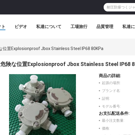
クト
ビデオ
私達について
工場旅行
品質管理
私達に
置Explosionproof Jbox Stainless Steel IP68 80KPa
危険な位置Explosionproof Jbox Stainless Steel IP68 
商品の詳細:
起源の場所:
ブランド名:
証明:
モデル番号:
お支払配送条件:
最小注文数量:
価格: