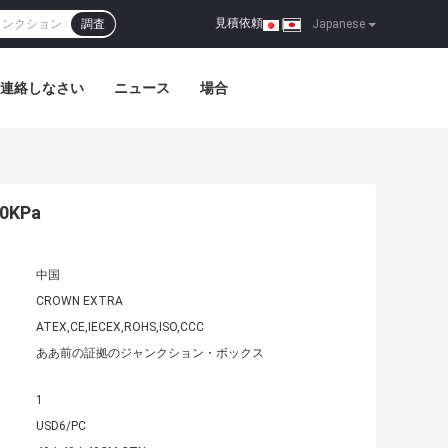
見積依頼
調査
|
Japanese
連絡しなさい
ニュース
場合
80KPa
中国
CROWN EXTRA
ATEX,CE,IECEX,ROHS,ISO,CCC
ああ前の証拠のジャンクション・ボックス
1
USD6/PC