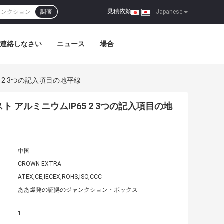
見積依頼
調査
|
Japanese
連絡しなさい
ニュース
場合
 2 3つの記入項目の地平線
 アルミニウムIP65 2 3つの記入項目の地
中国
CROWN EXTRA
ATEX,CE,IECEX,ROHS,ISO,CCC
ああ爆発の証拠のジャンクション・ボックス
1