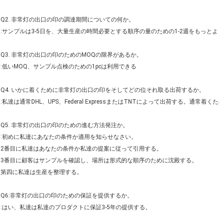
Q2. 非常灯の出口の印の調達期間についての何か。
:サンプルは3-5日を、大量生産の時間必要とする順序の量のための1-2週をもっと
Q3. 非常灯の出口の印のためのMOQの限界があるか。
:低いMOQ、サンプル点検のための1pcは利用できる
Q4. いかに着くために非常灯の出口の印をそしてどの位それ取る出荷するか。
:私達は通常DHL、UPS、Federal ExpressまたはTNTによって出荷する。通
Q5. 非常灯の出口の印のための進む方法発注か。
:初めに私達にあなたの条件か適用を知らせなさい。
2番目に私達はあなたの条件か私達の提案に従って引用する。
3番目に顧客はサンプルを確認し、場所は形式的な順序のために沈殿する。
第四に私達は生産を整理する。
Q6:非常灯の出口の印のための保証を提供するか。
:はい、私達は私達のプロダクトに保証3-5年の提供する。