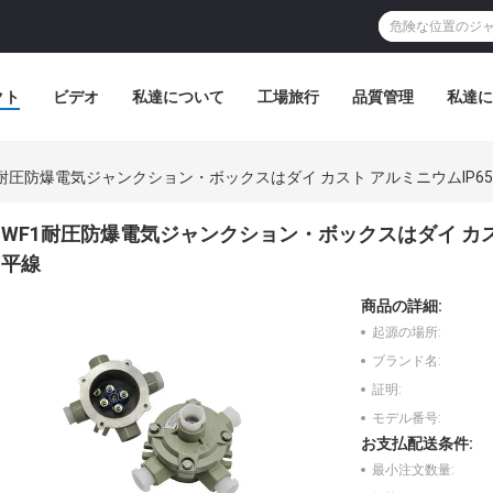
クト
ビデオ
私達について
工場旅行
品質管理
私達に
1耐圧防爆電気ジャンクション・ボックスはダイ カスト アルミニウムIP65
WF1耐圧防爆電気ジャンクション・ボックスはダイ カスト
平線
商品の詳細:
起源の場所:
ブランド名:
証明:
モデル番号:
お支払配送条件:
最小注文数量: