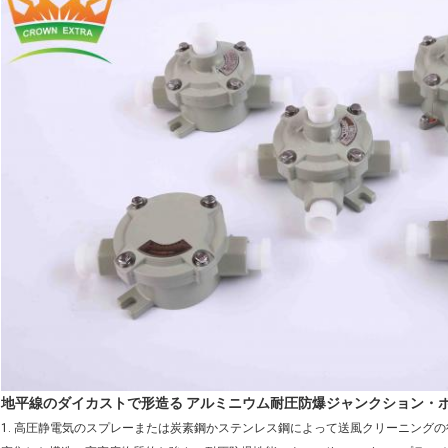
地平線のダイカストで形造る アルミニウム耐圧防爆ジャンクション・ボック
1. 高圧静電気のスプレーまたは炭素鋼かステンレス鋼によって送風クリーニング