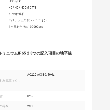
USD6/PC
40 * 40 * 40CM CTN
5-7の仕事日
T/T、ウェスタン・ユニオン
1ヶ月あたりの100000pcs
ニウムIP65 2 3つの記入項目の地平線
AC220-AC380/50Hz
れた電圧（v）:
価:
IP65
の等級:
WF1