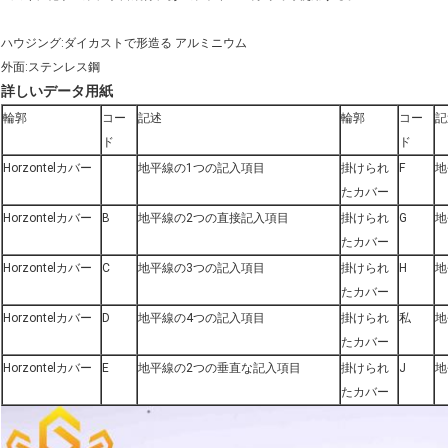
ハウジング:ダイカストで形造る アルミニウム
外面:ステンレス鋼
詳しいデータ用紙
輪郭
コー
記述
輪郭
コー
記
ド
ド
Horzontelカバー
地平線の1つの記入項目
掛けられ
F
地
たカバー
Horzontelカバー
B
地平線の2つの直接記入項目
掛けられ
G
地
たカバー
Horzontelカバー
C
地平線の3つの記入項目
掛けられ
H
地
たカバー
Horzontelカバー
D
地平線の4つの記入項目
掛けられ
私
地
たカバー
Horzontelカバー
E
地平線の2つの垂直な記入項目
掛けられ
J
地
たカバー