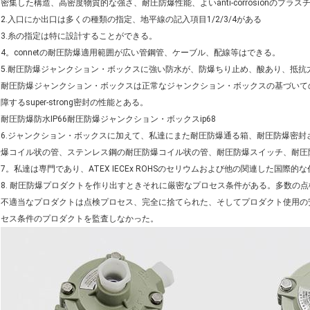
密集した構造、高密度物質的な強さ、耐圧防爆性能、よいanti-corrosionの
2.入口にか出口は多くの種類の指定、地平線の記入項目1/2/3/4がある
3.糸の指定は特に設計することができる。
4。connetの耐圧防爆適用範囲が広い管鋼管、ケーブル、配線等はできる。
5.耐圧防爆ジャンクション・ボックスに強い防水が、防爆ちり止め、酸あり、抵
耐圧防爆ジャンクション・ボックスは正常なジャンクション・ボックスの基づいて
障するsuper-strong密封の性能とある。
耐圧防爆防水IP66耐圧防爆ジャンクション・ボックスip68
6.ジャンクション・ボックスに加えて、私達にまた耐圧防爆通る箱、耐圧防爆密
爆コイル状の管、ステンレス鋼の耐圧防爆コイル状の管、耐圧防爆スイッチ、耐圧
7。私達は専門であり、ATEX IECEx ROHSのセリウムおよび他の関連した国際
8. 耐圧防爆プロダクトを作り出すときそれに厳密なプロセス条件がある。多数の
不適当なプロダクトは点検プロセス、完全に捨てられた、そしてプロダクト使用の
セス条件のプロダクトを監査しなかった。