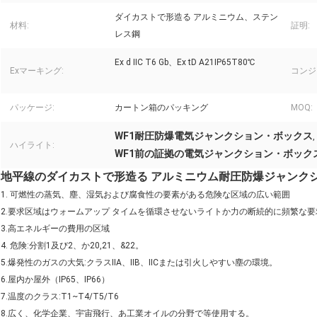
ダイカストで形造る アルミニウム、ステン
材料:
証明:
レス鋼
Ex d IIC T6 Gb、Ex tD A21IP65T80℃
Exマーキング:
コンジ
パッケージ:
カートン箱のパッキング
MOQ:
WF1耐圧防爆電気ジャンクション・ボックス
,
ハイライト:
WF1前の証拠の電気ジャンクション・ボック
地平線のダイカストで形造る アルミニウム耐圧防爆ジャンクション
1. 可燃性の蒸気、塵、湿気および腐食性の要素がある危険な区域の広い範囲
2.要求区域はウォームアップ タイムを循環させないライトか力の断続的に頻繁な要
3.高エネルギーの費用の区域
4. 危険:分割1及び2、か20,21、&22。
5.爆発性のガスの大気:クラスIIA、IIB、IICまたは引火しやすい塵の環境。
6.屋内か屋外（IP65、IP66）
7.温度のクラス:T1~T4/T5/T6
8.広く、化学企業、宇宙飛行、あ工業オイルの分野で等使用する。