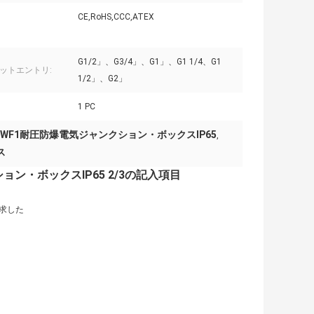
CE,RoHS,CCC,ATEX
G1/2」、G3/4」、G1」、G1 1/4、G1
ットエントリ:
1/2」、G2」
1 PC
WF1耐圧防爆電気ジャンクション・ボックスIP65
,
ス
・ボックスIP65 2/3の記入項目
求した