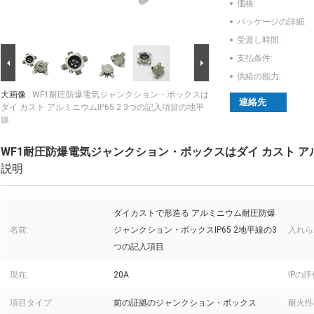
価格:
パッケージの詳細:
受渡し時間:
支払条件:
供給の能力:
大画像 :
WF1耐圧防爆電気ジャンクション・ボックスは
連絡先
ダイ カスト アルミニウムIP65 2 3つの記入項目の地平
線
WF1耐圧防爆電気ジャンクション・ボックスはダイ カスト アルミ
説明
ダイカストで形造る アルミニウム耐圧防爆
名前:
ジャンクション・ボックスIP65 2地平線の3
入れら
つの記入項目
現在:
20A
IPの評
項目タイプ:
前の証拠のジャンクション・ボックス
耐火性