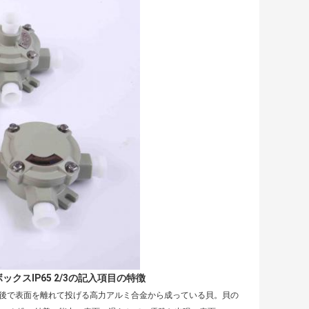
スIP65 2/3の記入項目の特徴
の後で表面を離れて投げる高力アルミ合金から成っている貝。貝の