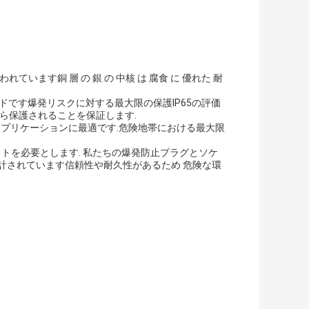
います銅 層 の 銀 の 中核 は 腐食 に 優れた 耐
5 グレードです爆発リスクに対する最大限の保護IP65の評価
ら保護されることを保証します.
用アプリケーションに最適です.危険地帯における最大限
ットを必要とします. 私たちの爆発防止プラグとソケ
計されています信頼性や耐久性があるため 危険な環