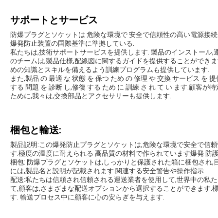
サポートとサービス
防爆プラグとソケットは 危険な環境で 安全で信頼性の高い電源接
爆発防止装置の国際基準に準拠している.
私たちは,技術サポートサービスを提供します. 製品のインストール,
のチームは,製品仕様,配線図に関するガイドを提供することができま
めの知識とスキルを備えるよう訓練プログラムも提供しています.
また,製品 の 最適 な 状態 を 保つ ため の 修理 や 交換 サービス を 提
する 問題 を 診断 し,修復 する ため に 訓練 さ れ て い ます
ために,我々は,交換部品とアクセサリーも提供します.
梱包と輸送:
製品説明:この爆発防止プラグとソケットは,危険な環境で安全で信
す.極度の温度に耐えられる 高品質の材料で作られています爆発 防護 防
梱包: 防爆プラグとソケットは,しっかりと保護された箱に梱包され
には,製品名と説明が記載されます.関連する安全警告や操作指示
配送:私たちは信頼され信頼される運送業者を使用して,世界中の私た
て,顧客は,さまざまな配送オプションから選択することができます.
す. 輸送プロセス中に顧客に心の安らぎを与えます.