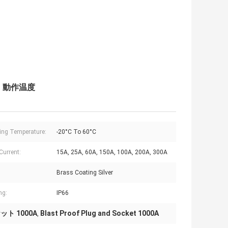
.C 動作温度
ing Temperature:
-20°C To 60°C
Current:
15A, 25A, 60A, 150A, 100A, 200A, 300A
Brass Coating Silver
ng:
IP66
ト 1000A
Blast Proof Plug and Socket 1000A
,