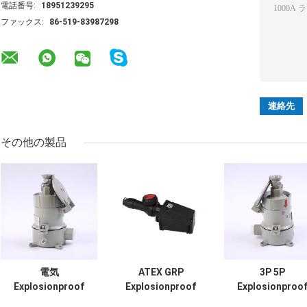
電話番号:
18951239295
ファックス:
86-519-83987298
その他の製品
電気
ATEX GRP
3P 5P
Explosionproof
Explosionproof
Explosionproo
Plugs And
Plug And Socket
Switch Socket