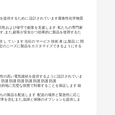
続を提供するために 設計されています腐食性化学物質
運用,および保守で顧客を支援します. 私たちの専門家
す.,また,顧客が安全かつ効果的に製品を使用するた
供 し て い ます.当社の サービス 技術 者 は,製品 に 関
.顧客が特定のニーズに製品をカスタマイズできるようにする
頼性の高い電気接続を提供するように設計されていま
護 防護 防護 防護 防護 防護 防護
,目的地に完璧な状態で到着することを保証します.箱
ちの製品を配送します. 配送の場所と緊急性に応じ
標準を含むまた,追跡と保険のオプションも提供しま