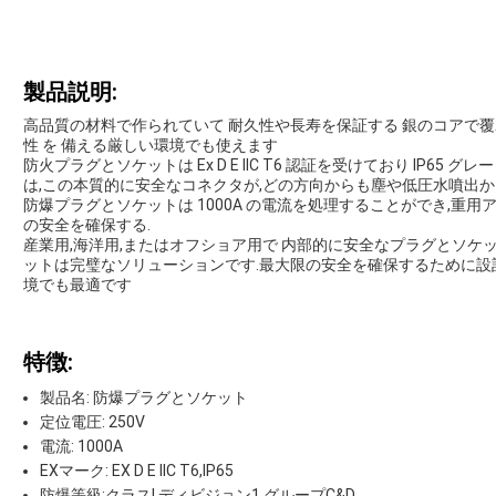
製品説明:
高品質の材料で作られていて 耐久性や長寿を保証する 銀のコアで覆われて
性 を 備える厳しい環境でも使えます
防火プラグとソケットは Ex D E IIC T6 認証を受けており IP6
は,この本質的に安全なコネクタが,どの方向からも塵や低圧水噴出か
防爆プラグとソケットは 1000A の電流を処理することができ,重
の安全を確保する.
産業用,海洋用,またはオフショア用で 内部的に安全なプラグとソケ
ットは完璧なソリューションです.最大限の安全を確保するために設
境でも最適です
特徴:
製品名: 防爆プラグとソケット
定位電圧: 250V
電流: 1000A
EXマーク: EX D E IIC T6,IP65
防爆等級:クラスI,ディビジョン1,グループC&D