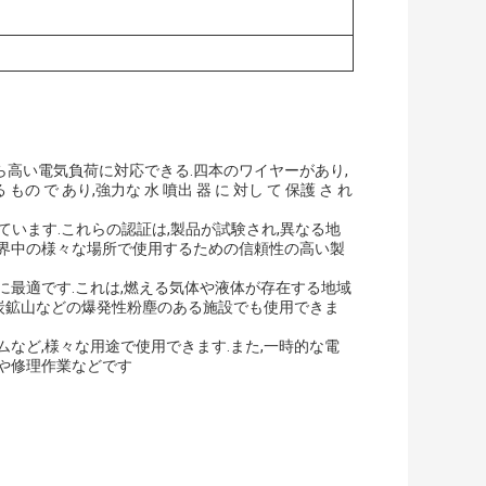
がら高い電気負荷に対応できる.四本のワイヤーがあり,
もの で あり,強力な 水 噴出 器 に 対し て 保護 さ れ
な認証を持っています.これらの認証は,製品が試験され,異なる地
世界中の様々な場所で使用するための信頼性の高い製
に最適です.これは,燃える気体や液体が存在する地域
石炭鉱山などの爆発性粉塵のある施設でも使用できま
明システムなど,様々な用途で使用できます.また,一時的な電
や修理作業などです