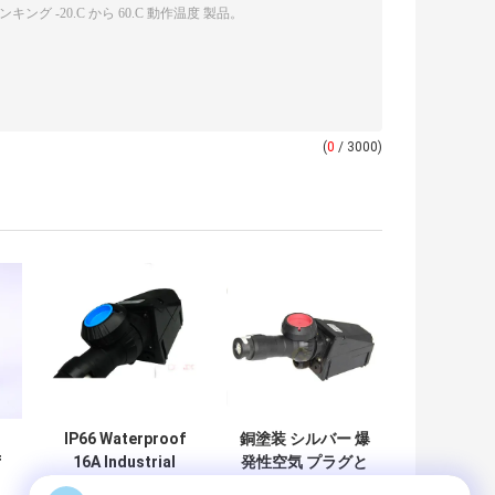
(
0
/ 3000)
IP66 Waterproof
銅塗装 シルバー 爆
f
16A Industrial
発性空気 プラグと
Explosionproof
ソケット 定電32A