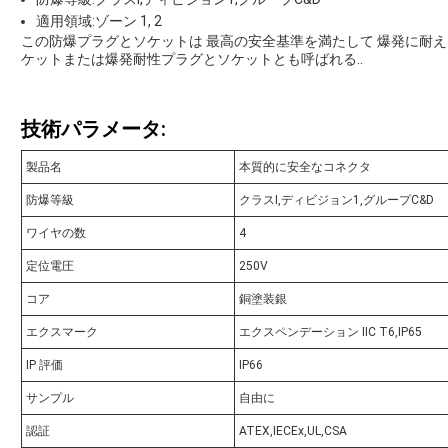
適用領域:ゾーン 1, 2
この防爆プラグとソケットは 最高の安全基準を満たして 爆発に耐
ケットまたは爆発耐性プラグとソケットとも呼ばれる..
技術パラメータ:
製品名
本質的に安全なコネクタ
防爆等級
クラスI,ディビジョン1,グループC&D
ワイヤの数
4
定位電圧
250V
コア
銅塗装銀
エクスマーク
エクスペンデーション IIC T6,IP65
IP 評価
IP66
サンプル
自由に
認証
ATEX,IECEx,UL,CSA