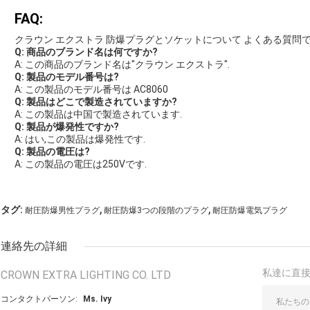
FAQ:
クラウン エクストラ 防爆プラグとソケットについて よくある質問
Q: 商品のブランド名は何ですか?
A: この商品のブランド名は"クラウン エクストラ".
Q: 製品のモデル番号は?
A: この製品のモデル番号は AC8060
Q: 製品はどこで製造されていますか?
A: この製品は中国で製造されています.
Q: 製品が爆発性ですか?
A: はい,この製品は爆発性です.
Q: 製品の電圧は?
A: この製品の電圧は250Vです.
,
,
タグ:
耐圧防爆男性プラグ
耐圧防爆3つの段階のプラグ
耐圧防爆電気プラグ
連絡先の詳細
私達に直
CROWN EXTRA LIGHTING CO. LTD
コンタクトパーソン:
Ms. Ivy