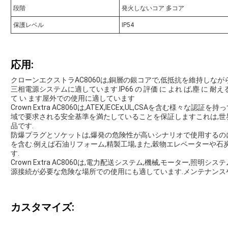
段階
発火しないコア 多コア
保護レベル
IP54
応用:
クローンエクストラAC8060は,銅層の銀コアで,低抵抗を維持しな
三相電源システムに適しています.IP66 の 評価 に よれ ば,塵 に 耐える 
て い ます屋外での使用に適しています
Crown Extra AC8060は,ATEX,IECEx,UL,CSAを含む様々
域で要求される安全基準を満たしていることを保証しますこれは,
品です.
防爆プラグとソケットは,爆発の危険性が高いシナリオで使用するの
を含む.例えば石油リフォーム,精製工場,また,穀物エレベーターや
す.
Crown Extra AC8060は,電力配送システム,機械,モーター,照
源接続が必要な危険な場所での使用にも適しています.メンテナンス
カスタマイズ: