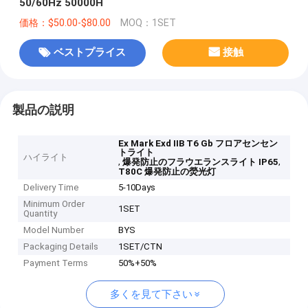
50/60Hz 50000H
価格：$50.00-$80.00
MOQ：1SET
ベストプライス
接触
製品の説明
Ex Mark Exd IIB T6 Gb フロアセンセン
トライト
ハイライト
,
,
爆発防止のフラウエランスライト IP65
T80C 爆発防止の熒光灯
Delivery Time
5-10Days
Minimum Order
1SET
Quantity
Model Number
BYS
Packaging Details
1SET/CTN
Payment Terms
50%+50%
多くを見て下さい