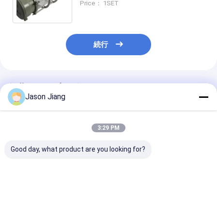
Price： 1SET
続行
推薦されたプロダクト
Jason Jiang
3:29 PM
Good day, what product are you looking for?
フレンジを装着する爆
CRI Ra70 爆発耐性フ
ランプ 照明効率
発防止型?? 光灯
ルオレッセンスの灯具
100lmw 防爆??
2x18w 2x36w 危険な
Ex Mark Ex Tb IIIC
Mark Ex Tb III
産業用地域のための全
T80°C Db 危険なエリ
T80°C Db CRI 
プラスチックGRP照明
アのための照明ソリュ
産業用照明ソリ
ベストプライス
ベストプライス
ベストプラ