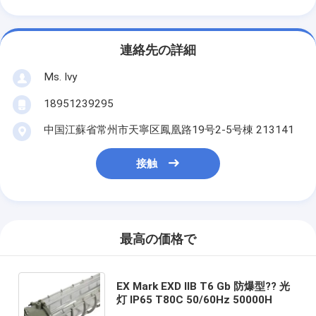
連絡先の詳細
Ms. Ivy
18951239295
中国江蘇省常州市天寧区鳳凰路19号2-5号棟 213141
接触
最高の価格で
EX Mark EXD IIB T6 Gb 防爆型?? 光
灯 IP65 T80C 50/60Hz 50000H