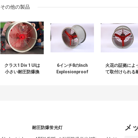
その他の製品
クラス1 Div 1 Ulは
6インチ8のInch
火花の証拠によ
小さい耐圧防爆換
Explosionproof
て取付けられる
気扇の炎の証拠の
Exhaust Fan For
圧防爆は換気扇
換気扇をリストし
Battery部屋110V
クラス1 Div 2の
た
220V 380V
ンクロージャ フ
ンの高い流動度
メ
耐圧防爆蛍光灯