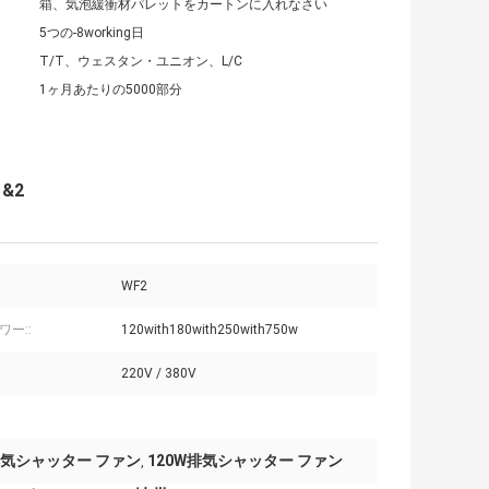
箱、気泡緩衝材パレットをカートンに入れなさい
5つの-8working日
T/T、ウェスタン・ユニオン、L/C
1ヶ月あたりの5000部分
&2
WF2
ワー::
120with180with250with750w
220V / 380V
気シャッター ファン
120W排気シャッター ファン
,