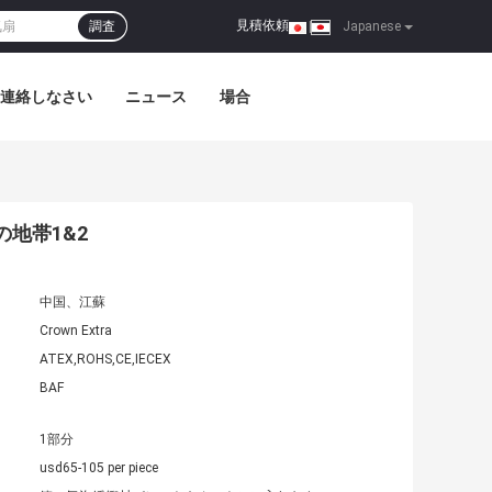
見積依頼
調査
|
Japanese
連絡しなさい
ニュース
場合
地帯1&2
中国、江蘇
Crown Extra
ATEX,ROHS,CE,IECEX
BAF
1部分
usd65-105 per piece