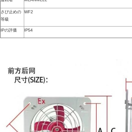
さび止めの
WF2
等級
IPの評価
IP54