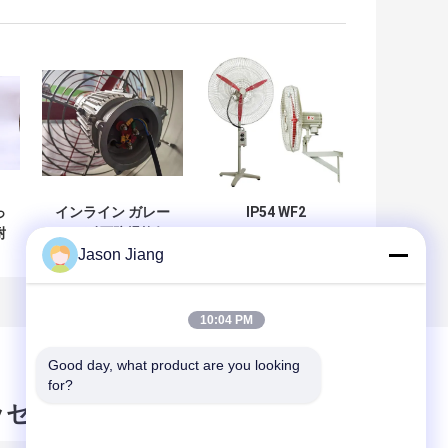
っ
インライン ガレー
IP54 WF2
耐
ジの耐圧防爆換気
Explosion Proof
Jason Jiang
の
扇のAtexによって
Exhaust Fan
エ
承認される抽出器
Marine Grade
ァ
ファン
Aluminum
を
Construction
10:04 PM
1450r m RPM
Suitable for
Good day, what product are you looking 
Hazardous
for?
Environments
ッセージ