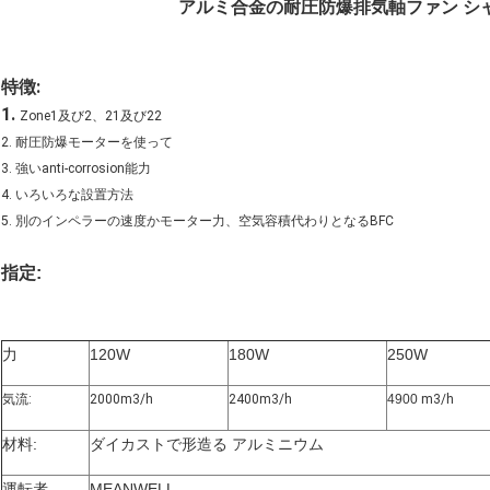
アルミ合金の耐圧防爆排気軸ファン シャ
特徴:
1.
Zone1及び2、21及び22
2. 耐圧防爆モーターを使って
3. 強いanti-corrosion能力
4. いろいろな設置方法
5. 別のインペラーの速度かモーター力、空気容積代わりとなるBFC
指定:
力
120W
180W
250W
気流:
2000m3/h
2400m3/h
4900
m3/h
材料:
ダイカストで形造る アルミニウム
運転者
MEANWELL