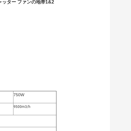
ッター ファンの地帯1&2
750W
9500m3/h