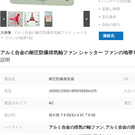
パッケージの詳細:
受渡し時間:
支払条件:
供給の能力:
大画像 :
アルミ合金の耐圧防爆排気軸ファン シャッタ
連絡先
ー ファンの地帯1&2
アルミ合金の耐圧防爆排気軸ファン シャッター ファンの地帯1
説明
製品名:
耐圧防爆換気扇
HZ:
気流:
20000/2900/49009500m3/h
入力パ
電流のタイプ::
AC
電圧::
前の印:
前d IIB T4 Gb/Ex d IIC T4 GB
アルミ合金の排気の軸ファン
アルミ合金の排
ハイライト:
,