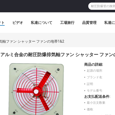
クト
ビデオ
私達について
工場旅行
品質管理
私達に
軸ファン シャッター ファンの地帯1&2
アルミ合金の耐圧防爆排気軸ファン シャッター ファンの
商品の詳細:
起源の場所:
ブランド名:
証明:
モデル番号:
お支払配送条件:
最小注文数量:
価格: