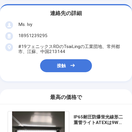
連絡先の詳細
Ms. Ivy
18951239295
#19フェニックスRDのTsaiLingの工業団地、常州都
市、江蘇、中国213144
接触
最高の価格で
IP65耐圧防爆蛍光線形二
重管ライトATEXは9W
18W 36Wを承認した