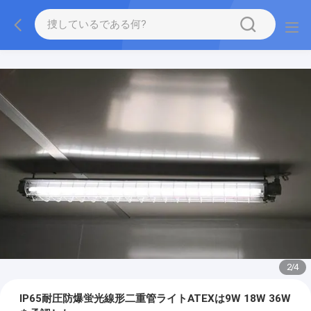
2
/
4
IP65耐圧防爆蛍光線形二重管ライトATEXは9W 18W 36W