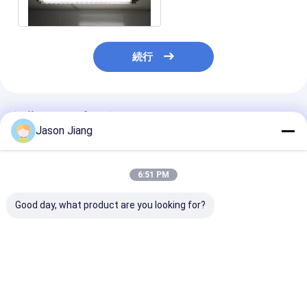
続行
推薦されたプロダクト
Jason Jiang
6:51 PM
Good day, what product are you looking for?
アテックス証明書 18W
工場直販 ダブルチュー
2x16W T6 L
36w LEDランプ付き,危
ブランプ 直線式 防爆
高効率 IP66 AT
険ガスゾーン 1,2 と
100lm/w 2*18W
ルミ合金+ 硬化
21,22 向け IP66 の
2*36W LEDライト 産
防爆 LED 線形
LED 線形管灯
業倉庫 防爆光
ベストプライス
ベストプライス
ベストプラ