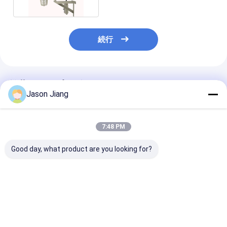
続行
推薦されたプロダクト
Jason Jiang
7:48 PM
Good day, what product are you looking for?
1450rm 耐火排気扇 Ex
90-1500Watt 防爆排
危険な産業環境
Mark Ex Db IIC T4 Gb
気扇 理想的な危険地帯
設計された 90 ～
危険地域産業用防爆換
1 部門1 IP54 WF2 産
ワットの電力を
気扇
業扇風機のための保護
る 1450r m 
度
防爆エアブロワ
ベストプライス
ベストプライス
ベストプラ