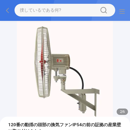
2
/
6
120番の動揺の頭部の換気ファンIP54の前の証拠の産業壁