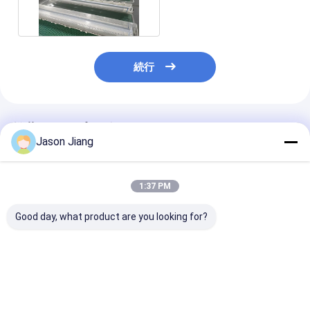
れる9W 18W 36W
続行
推薦されたプロダクト
Jason Jiang
1:37 PM
Good day, what product are you looking for?
CRI Ra≥70 爆破防止
ゾーン 1 2 21 22 爆発
50000時間 寿
型?? 光灯 120~140度
防止のフルオレッセン
防止 投光灯 ゾーン
ビームアングルと5万
スの光 長い使用寿命
21 22 2x18w 2
時間の使用寿命 工業用
50000 時間 適した危
産業用照明ソリ
に最適
険領域
ョン
ベストプライス
ベストプライス
ベストプラ