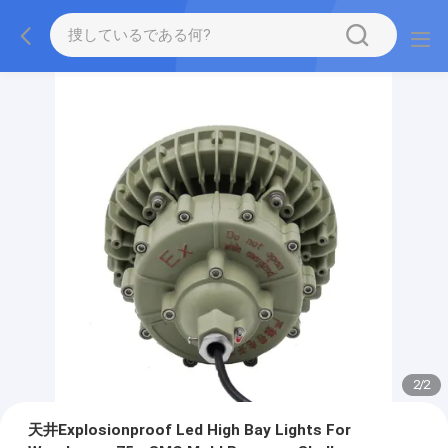
2
/
2
天井Explosionproof Led High Bay Lights For