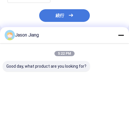
続行
Jason Jiang
推薦されたプロダクト
5:22 PM
Good day, what product are you looking for?
IP 65 防爆 高湾 淡い黄
爆発性雰囲気対応 ハイ
3000-6500K 
灰色 完成 危険な場所や
ベイLED照明 50000時
爆LEDハイベイ
倉庫のための堅牢な照
間以上の長寿命 800W
定格電圧 50-60
明ソリューション
エネルギー照明 危険区
明ソリューショ
域および大規模施設向
50000時間以上
ベストプライス
ベストプライス
ベストプラ
け