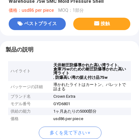
Warehouse 75w SMC Mold Pressure Shell
価格：usd86 per piece
MOQ：1部分
ベストプライス
接触
製品の説明
,
天井耐圧防爆導かれた高い湾ライト
倉庫75wのための耐圧防爆導かれた高い
ハイライト
湾ライト
,
防爆高い湾の据え付け品75w
導かれたライトはカートン、パレットで
パッケージの詳細
詰まる
ブランド名
Crown Extra
モデル番号
GYD6801
供給の能力
1ヶ月あたりの5000部分
価格
usd86 per piece
多くを見て下さい