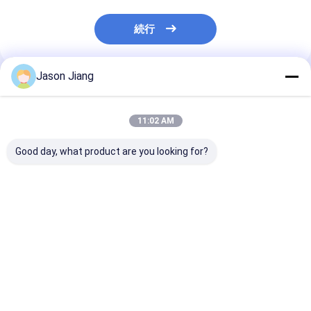
続行
Jason Jiang
推薦されたプロダクト
11:02 AM
Good day, what product are you looking for?
3000 4000 5000
OEM 内部的に安全な
MEANWELL 
5700K CCT 防爆LED
LED投光灯 CREEラン
爆発 防災 LED 
防洪灯 海上級 アルミ
プビーズを含む 爆発防
ラケット 屋根 
Ra80 危険場所に適し
止産業用および屋外照
ト 道路 壁 設置
た 屋外照明
明のために設計
CREE ランプ
ベストプライス
ベストプライス
ベストプラ