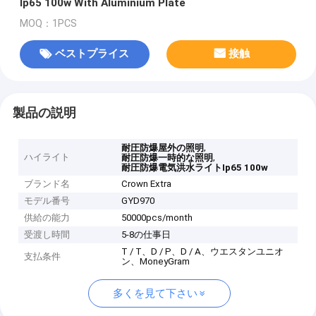
Ip65 100w With Aluminium Plate
MOQ：1PCS
ベストプライス
接触
製品の説明
,
耐圧防爆屋外の照明
ハイライト
,
耐圧防爆一時的な照明
耐圧防爆電気洪水ライトIp65 100w
ブランド名
Crown Extra
モデル番号
GYD970
供給の能力
50000pcs/month
受渡し時間
5-8の仕事日
T / T、D / P、D / A、ウエスタンユニオ
支払条件
ン、MoneyGram
多くを見て下さい