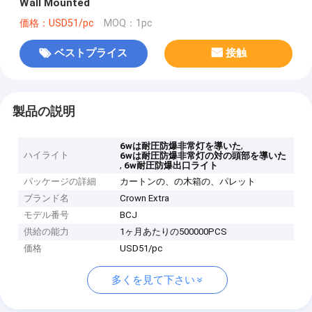
Wall Mounted
価格：USD51/pc
MOQ：1pc
ベストプライス
接触
製品の説明
,
6wは耐圧防爆非常灯を導いた
ハイライト
6wは耐圧防爆非常灯の対の頭部を導いた
,
6w耐圧防爆出口ライト
パッケージの詳細
カートンの、の木箱の、パレット
ブランド名
Crown Extra
モデル番号
BCJ
供給の能力
1ヶ月あたりの500000PCS
価格
USD51/pc
多くを見て下さい