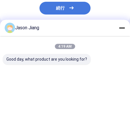
続行
Jason Jiang
推薦されたプロダクト
4:19 AM
Good day, what product are you looking for?
寿命 50000h 防火 非常
OEM 防火緊急ライト
4500-6500K
用灯 BCJ 認定 壁上板
CRI Ra≥70 爆発性大気
常口用非常灯 
適合 危険エリア 照明
環境での壁天井設置に
険区域 OEM 
と 安全 準拠
最適
明
ベストプライス
ベストプライス
ベストプラ