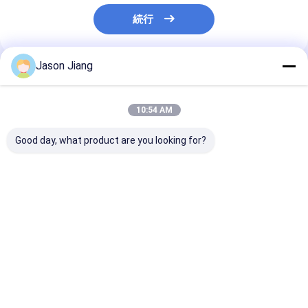
続行
Jason Jiang
推薦されたプロダクト
10:54 AM
Good day, what product are you looking for?
寿命 50000h 防火 非常
OEM 防火緊急ライト
4500-6500K
用灯 BCJ 認定 壁上板
CRI Ra≥70 爆発性大気
常口用非常灯 
適合 危険エリア 照明
環境での壁天井設置に
険区域 OEM 
と 安全 準拠
最適
明
ベストプライス
ベストプライス
ベストプラ