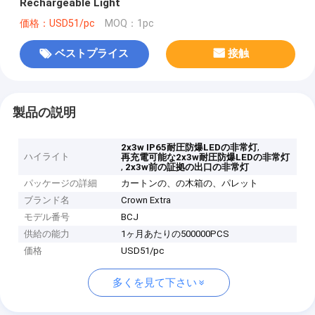
Rechargeable Light
価格：USD51/pc
MOQ：1pc
ベストプライス
接触
製品の説明
,
2x3w IP65耐圧防爆LEDの非常灯
ハイライト
再充電可能な2x3w耐圧防爆LEDの非常灯
,
2x3w前の証拠の出口の非常灯
パッケージの詳細
カートンの、の木箱の、パレット
ブランド名
Crown Extra
モデル番号
BCJ
供給の能力
1ヶ月あたりの500000PCS
価格
USD51/pc
多くを見て下さい