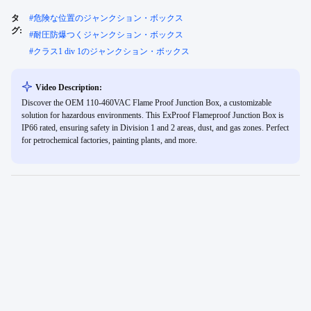
タ
#
危険な位置のジャンクション・ボックス
グ:
#
耐圧防爆つくジャンクション・ボックス
#
クラス1 div 1のジャンクション・ボックス
Video Description:
Discover the OEM 110-460VAC Flame Proof Junction Box, a customizable
solution for hazardous environments. This ExProof Flameproof Junction Box is
IP66 rated, ensuring safety in Division 1 and 2 areas, dust, and gas zones. Perfect
for petrochemical factories, painting plants, and more.